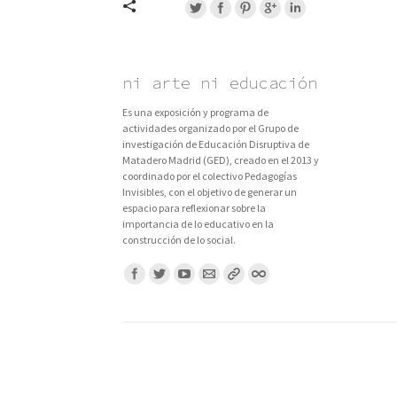
ni arte ni educación
Es una exposición y programa de
actividades organizado por el Grupo de
investigación de Educación Disruptiva de
Matadero Madrid (GED), creado en el 2013 y
coordinado por el colectivo Pedagogías
Invisibles, con el objetivo de generar un
espacio para reflexionar sobre la
importancia de lo educativo en la
construcción de lo social.
Encuentranos