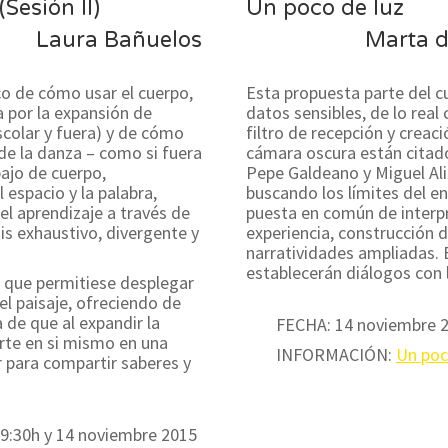
(Sesión II)
Un poco de luz
Laura Bañuelos
Marta d
co de cómo usar el cuerpo,
Esta propuesta parte del c
a por la expansión de
datos sensibles, de lo rea
scolar y fuera) y de cómo
filtro de recepción y creac
de la danza – como si fuera
cámara oscura están citado
bajo de cuerpo,
Pepe Galdeano y Miguel Ali
espacio y la palabra,
buscando los límites del en
el aprendizaje a través de
puesta en común de interp
is exhaustivo, divergente y
experiencia, construcción d
narratividades ampliadas. 
establecerán diálogos con 
a que permitiese desplegar
l paisaje, ofreciendo de
 de que al expandir la
FECHA: 14 noviembre 2
erte en si mismo en una
INFORMACIÓN:
Un poc
 para compartir saberes y
9:30h y 14 noviembre 2015