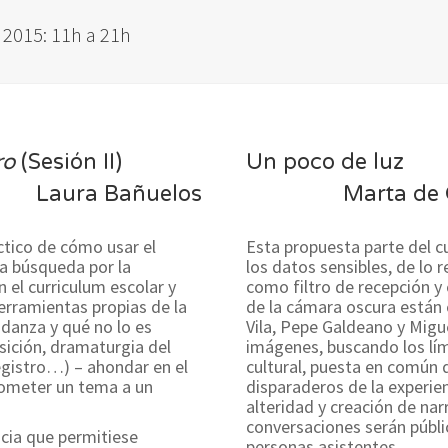
 2015: 11h a 21h
cro
(Sesión II)
Un poco de luz
Laura Bañuelos
Marta de 
ctico de cómo usar el
Esta propuesta parte del 
 la búsqueda por la
los datos sensibles, de lo 
 el curriculum escolar y
como filtro de recepción y
erramientas propias de la
de la cámara oscura están
 danza y qué no lo es
Vila, Pepe Galdeano y Migue
sición, dramaturgia del
imágenes, buscando los lím
 registro…) – ahondar en el
cultural, puesta en común 
 someter un tema a un
disparaderos de la experie
alteridad y creación de na
conversaciones serán públi
cia que permitiese
personas asistentes.