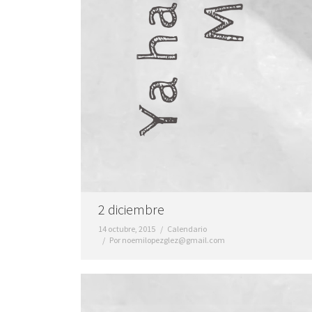
2 diciembre
14 octubre, 2015
Calendario
Por
noemilopezglez@gmail.com