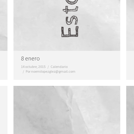
8 enero
14 octubre, 2015
Calendario
Por
noemilopezglez@gmail.com