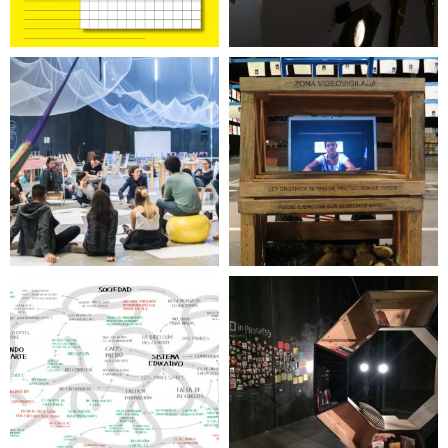
Antes que se vuelva
pedagogía. Ni arte,
Historia de una
ni curaduría, ni
plaza
educación
La Brecha
Afro in progress