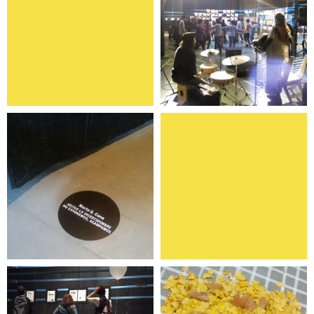
Programa de
Pares sin pares
actividades
No exponemos:
Prensa
ACAMPAMOS