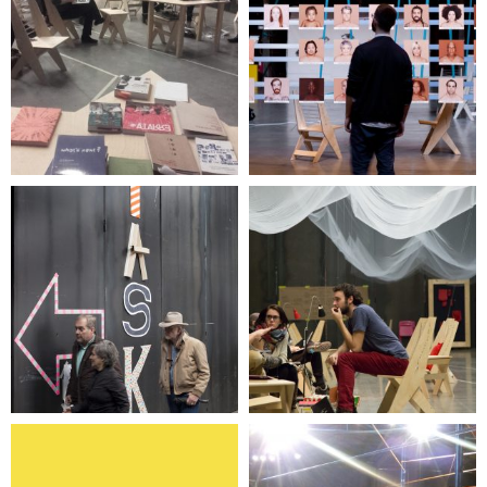
PDF
Color carne
Task Party
TeenTero