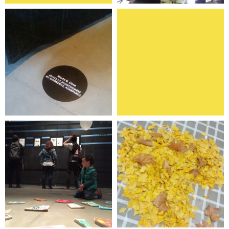
No exponemos:
Prensa
ACAMPAMOS
Ya había explicado
esto antes, pero la
Paisajes. De lo micro
historia cambia
a lo macro
cada vez que la
explico de nuevo