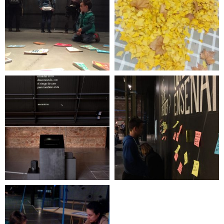
Ya había explicado
esto antes, pero la
Paisajes. De lo micro
historia cambia
a lo macro
cada vez que la
explico de nuevo
Murciélago
Wiki-kiosko