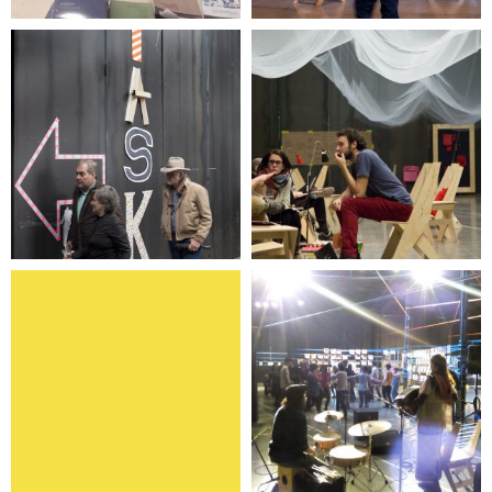
Task Party
TeenTero
Programa de
Pares sin pares
actividades