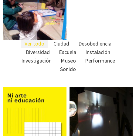
Next Level. Jugando
con la realidad
Ver todo
Ciudad
Desobediencia
Diversidad
Escuela
Instalación
Investigación
Museo
Performance
Sonido
PUBLICACIÓN en
Un poco de luz
.pdf