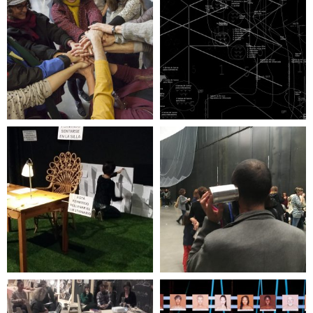
Airea. Nuevos
caminos para la
Narrativa Levitar
inclusión
Inclasificable
La Tercera Oreja