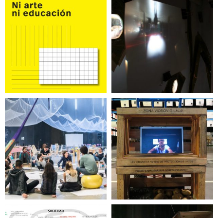
PUBLICACIÓN en
Un poco de luz
.pdf
Antes que se vuelva
pedagogía. Ni arte,
Historia de una
ni curaduría, ni
plaza
educación