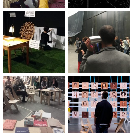
Inclasificable
La Tercera Oreja
PDF
Color carne