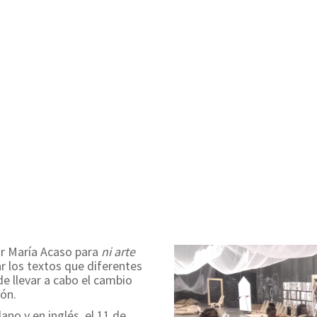
or María Acaso para
n
i arte
zar los textos que diferentes
e llevar a cabo el cambio
ón.
no y en inglés, el 11 de