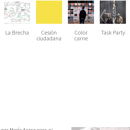
La Brecha
Cesión
Color
Task Party
ciudadana
carne
a por María Acaso para
n
i