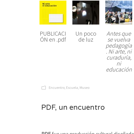
PUBLICACI
Un poco
Antes que
ÓN en .pdf
de luz
se vuelva
pedagogía
. Ni arte, ni
curaduría,
ni
educación
Encuentro
,
Escuela
,
Museo
PDF, un encuentro
PDF
fue una producción cultural diseñad