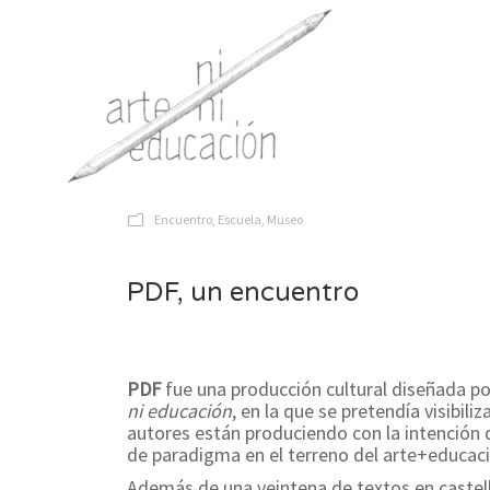
Encuentro
,
Escuela
,
Museo
PDF, un encuentro
PDF
fue una producción cultural diseñada p
ni educación
, en la que se pretendía visibili
autores están produciendo con la intención d
de paradigma en el terreno del arte+educaci
Además de una veintena de textos en castella