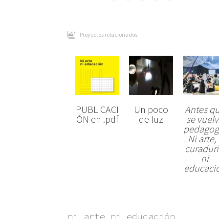
Proyectos relacionados
PUBLICACI
Un poco
Antes q
ÓN en .pdf
de luz
se vuel
pedagog
. Ni arte,
curadurí
ni
educaci
ni arte ni educación