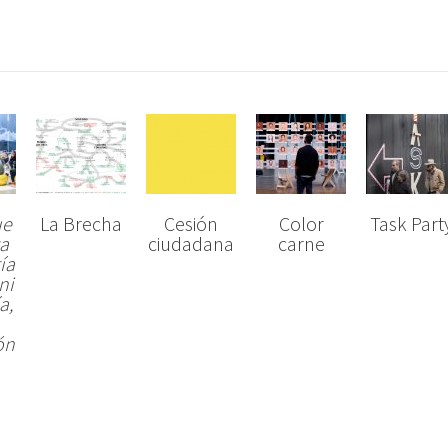
ue
La Brecha
Cesión
Color
Task Part
va
ciudadana
carne
ía
 ni
a,
ón