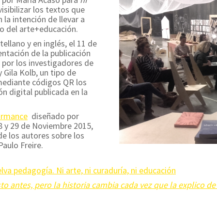
visibilizar los textos que
la intención de llevar a
o del arte+educación.
llano y en inglés, el 11 de
ntación de la publicación
por los investigadores de
 Gila Kolb, un tipo de
ediante códigos QR los
n digital publicada en la
ormance
diseñado por
28 y 29 de Noviembre 2015,
de los autores sobre los
aulo Freire.
lva pedagogía. Ni arte, ni curaduría, ni educación
to antes, pero la historia cambia cada vez que la explico d