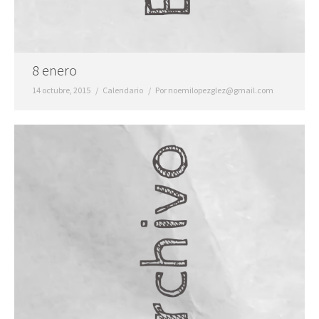
8 enero
14 octubre, 2015
Calendario
Por
noemilopezglez@gmail.com