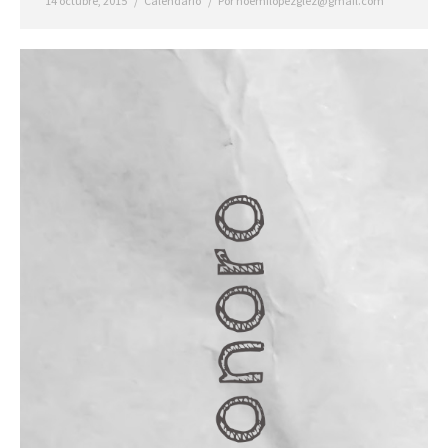
14 octubre, 2015
Calendario
Por
noemilopezglez@gmail.com