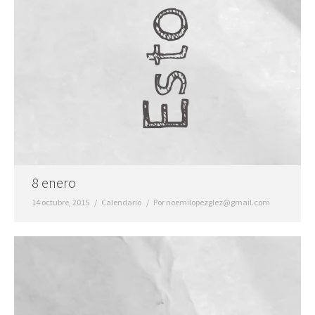
8 enero
14 octubre, 2015
Calendario
Por
noemilopezglez@gmail.com