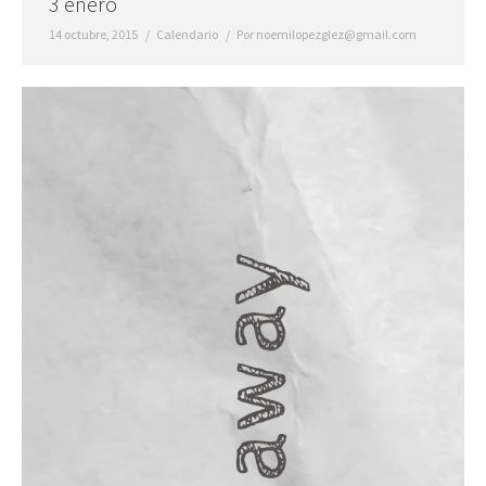
3 enero
14 octubre, 2015
Calendario
Por
noemilopezglez@gmail.com