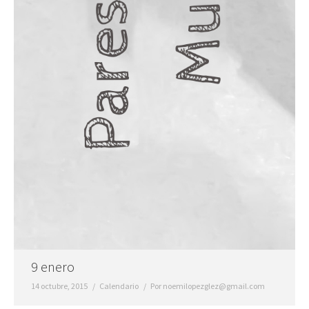
9 enero
14 octubre, 2015
Calendario
Por
noemilopezglez@gmail.com