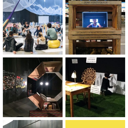
Antes que se vuelva
pedagogía. Ni arte,
Historia de una
ni curaduría, ni
plaza
educación
Afro in progress
Inclasificable