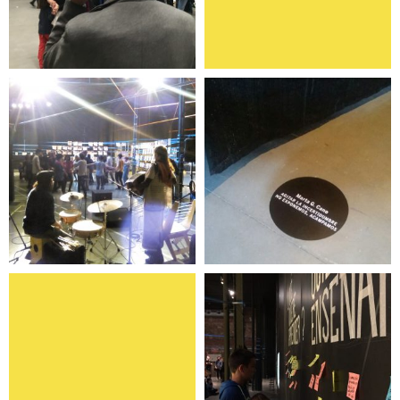
No exponemos:
Pares sin pares
ACAMPAMOS
Prensa
Wiki-kiosko