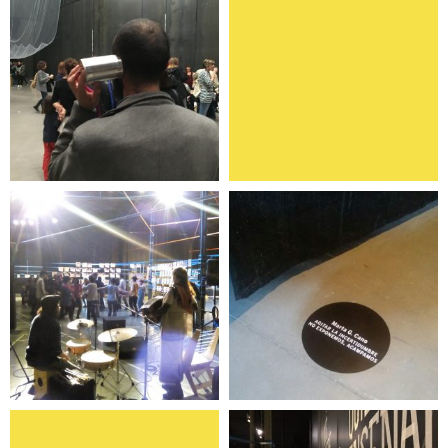
Programa de
La Tercera Oreja
actividades
No exponemos:
Pares sin pares
ACAMPAMOS