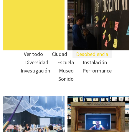
Prensa
Wiki-kiosko
Ver todo
Ciudad
Desobediencia
Diversidad
Escuela
Instalación
Investigación
Museo
Performance
Sonido
Antes que se vuelva
pedagogía. Ni arte,
Historia de una
ni curaduría, ni
plaza