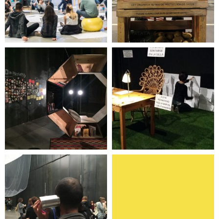
educación
Afro in progress
Inclasificable
Programa de
La Tercera Oreja
actividades