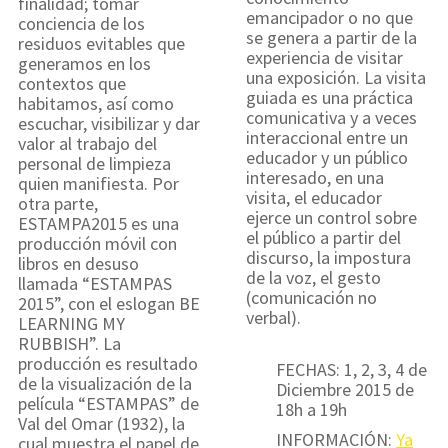
finalidad; tomar
emancipador o no que
conciencia de los
se genera a partir de la
residuos evitables que
experiencia de visitar
generamos en los
una exposición. La visita
contextos que
guiada es una práctica
habitamos, así como
comunicativa y a veces
escuchar, visibilizar y dar
interaccional entre un
valor al trabajo del
educador y un público
personal de limpieza
interesado, en una
quien manifiesta. Por
visita, el educador
otra parte,
ejerce un control sobre
ESTAMPA2015 es una
el público a partir del
producción móvil con
discurso, la impostura
libros en desuso
de la voz, el gesto
llamada “ESTAMPAS
(comunicación no
2015”, con el eslogan BE
verbal).
LEARNING MY
RUBBISH”. La
producción es resultado
FECHAS: 1, 2, 3, 4 de
de la visualización de la
Diciembre 2015 de
película “ESTAMPAS” de
18h a 19h
Val del Omar (1932), la
INFORMACIÓN:
Ya
cual muestra el papel de