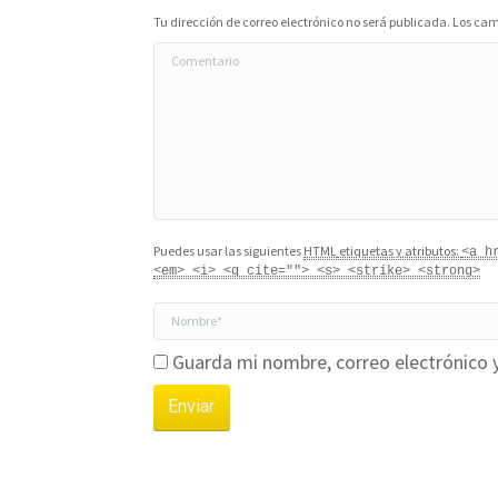
Tu dirección de correo electrónico no será publicada. Los 
Comentario
Puedes usar las siguientes
HTML
etiquetas y atributos:
<a h
<em> <i> <q cite=""> <s> <strike> <strong>
Nombre *
Guarda mi nombre, correo electrónico 
Enviar