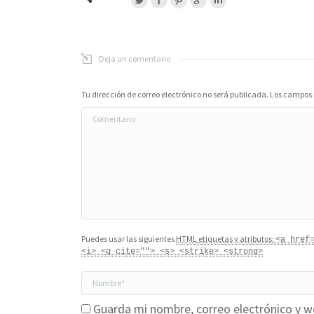
Deja un comentario
Tu dirección de correo electrónico no será publicada. Los campo
Comentario
Puedes usar las siguientes
HTML
etiquetas y atributos:
<a href
<i> <q cite=""> <s> <strike> <strong>
Nombre *
Guarda mi nombre, correo electrónico y w