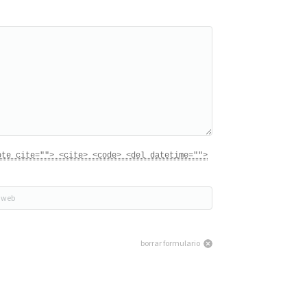
ote cite=""> <cite> <code> <del datetime="">
 web
borrar formulario