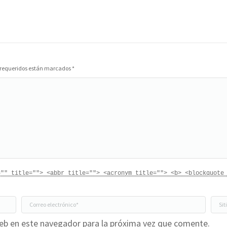
s requeridos están marcados
*
="" title=""> <abbr title=""> <acronym title=""> <b> <blockquote
Correo electrónico *
Siti
eb en este navegador para la próxima vez que comente.