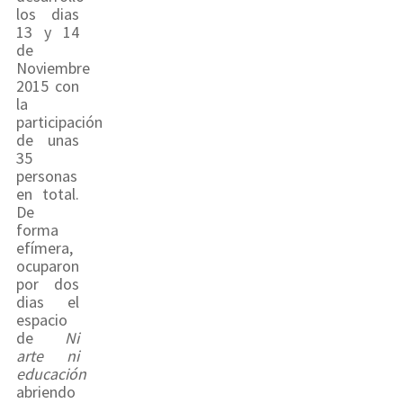
los dias
13 y 14
de
Noviembre
2015 con
la
participación
de unas
35
personas
en total.
De
forma
efímera,
ocuparon
por dos
dias el
espacio
de
Ni
arte ni
educación
abriendo