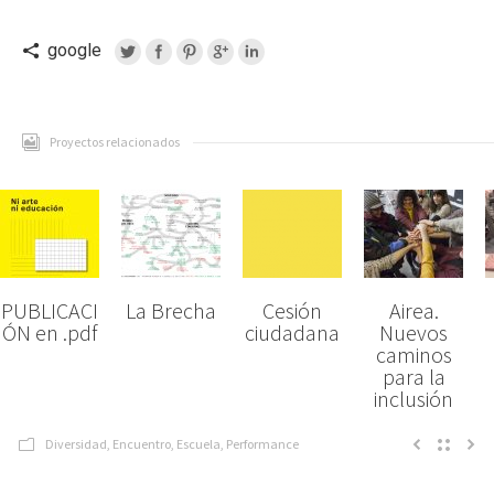
google
Proyectos relacionados
PUBLICACI
La Brecha
Cesión
Airea.
ÓN en .pdf
ciudadana
Nuevos
caminos
para la
inclusión
Diversidad
,
Encuentro
,
Escuela
,
Performance